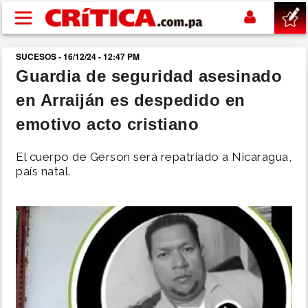
Pasar al contenido principal
SUCESOS - 16/12/24 - 12:47 PM
buscar
Guardia de seguridad asesinado
en Arraiján es despedido en
SUCESOS
emotivo acto cristiano
NACIONAL
El cuerpo de Gerson será repatriado a Nicaragua,
país natal.
POLÍTICA
SHOW
DEPORTES
MUNDO