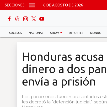
Pasar al contenido principal
SECCIONES
6 DE AGOSTO DE 2026
buscar
SUCESOS
NACIONAL
SHOW
DEPORTES
MUNDO
Sucesos
Nacional
Honduras acusa 
Política
dinero a dos pa
Show
envía a prisión
Deportes
Los panameños fueron presentados este 
les decretó la "detención judicial", segú
Mundo
Honduras.