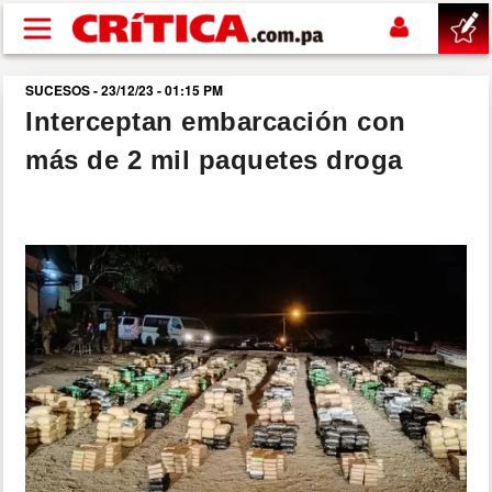
Pasar al contenido principal
SUCESOS - 23/12/23 - 01:15 PM
buscar
Interceptan embarcación con
más de 2 mil paquetes droga
SUCESOS
NACIONAL
POLÍTICA
SHOW
DEPORTES
MUNDO