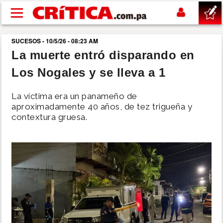
Pasar al contenido principal
SUCESOS - 10/5/26 - 08:23 AM
buscar
La muerte entró disparando en
Los Nogales y se lleva a 1
SUCESOS
La víctima era un panameño de
NACIONAL
aproximadamente 40 años, de tez trigueña y
contextura gruesa.
POLÍTICA
SHOW
DEPORTES
MUNDO