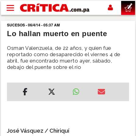
Pasar al contenido principal
SUCESOS - 06/4/14 - 05:37 AM
buscar
Lo hallan muerto en puente
SUCESOS
Osman Valenzuela, de 22 años, y quien fue
reportado como desaparecido el viernes 4 de
abril, fue encontrado muerto ayer, sábado,
NACIONAL
debajo del puente sobre el río
POLÍTICA
SHOW
DEPORTES
MUNDO
José Vásquez / Chiriquí