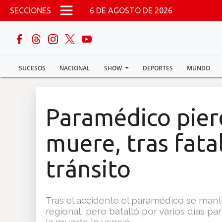
Pasar al contenido principal
SECCIONES
6 DE AGOSTO DE 2026
buscar
SUCESOS
NACIONAL
SHOW
DEPORTES
MUNDO
Sucesos
Nacional
Paramédico pierd
Política
muere, tras fata
Show
tránsito
Deportes
Tras el accidente el paramédico se mante
regional, pero batalló por varios días par
Mundo
la muerte lo venció.