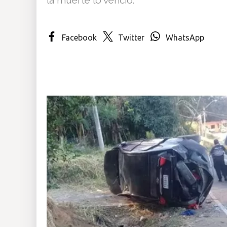
Insólitas
Facebook
Twitter
WhatsApp
Multimedia
Impreso