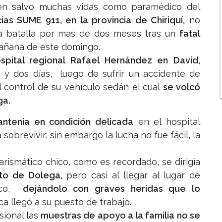
n salvo muchas vidas como paramédico del
s SUME 911, en la provincia de Chiriquí,
no
ra batalla por mas de dos meses tras un
fatal
mañana de este domingo.
pital regional Rafael Hernández en David,
y dos días, luego de sufrir un accidente de
l control de su vehículo sedán el cual
se volcó
ga.
ntenía en condición delicada
en el hospital
 sobrevivir; sin embargo la lucha no fue fácil, la
carismático chico, como es recordado, se dirigía
rito de Dolega,
pero casi al llegar al lugar de
elco,
dejándolo con graves heridas que lo
ca llegó a su puesto de trabajo.
sional las
muestras de apoyo a la familia no se