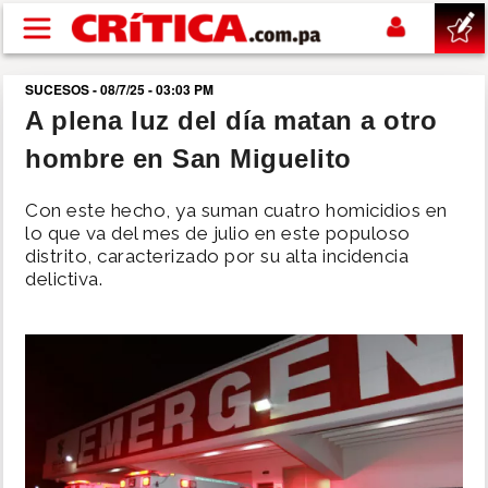
Pasar al contenido principal
SUCESOS - 08/7/25 - 03:03 PM
buscar
A plena luz del día matan a otro
hombre en San Miguelito
SUCESOS
Con este hecho, ya suman cuatro homicidios en
NACIONAL
lo que va del mes de julio en este populoso
distrito, caracterizado por su alta incidencia
delictiva.
POLÍTICA
SHOW
DEPORTES
MUNDO