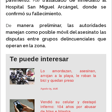
pavimento.
trasladado de inmediato al
Fue
Hospital San Miguel Arcángel, donde se
confirmó su fallecimiento.
manera preliminar, las autoridades
De
manejan como posible móvil del asesinato las
disputas entre grupos delincuenciales que
operan en la zona.
Te puede interesar
Lo amordazan, asesinan,
arrojan a la playa, le roban la
bici y quedan preso
Agosto 05, 2026
Vendió su celular y destapó
infierno: 104 años por abusar
de hijas e hijastra