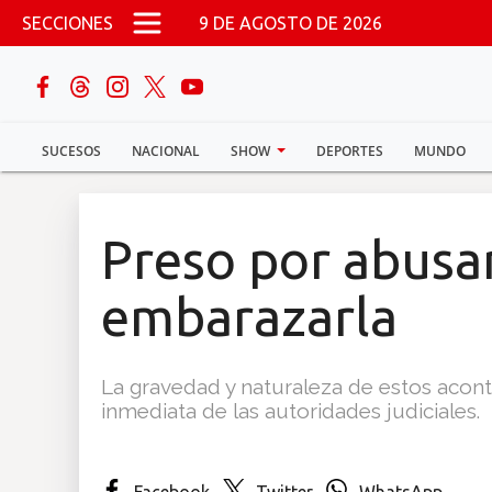
Pasar al contenido principal
SECCIONES
9 DE AGOSTO DE 2026
buscar
SUCESOS
NACIONAL
SHOW
DEPORTES
MUNDO
Sucesos
Nacional
Preso por abusar
Política
embarazarla
Show
La gravedad y naturaleza de estos acont
Deportes
inmediata de las autoridades judiciales.
Mundo
Facebook
Twitter
WhatsApp