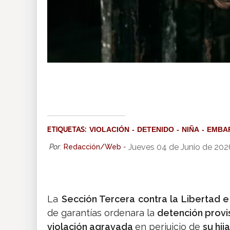
ETIQUETAS:
VIOLACIÓN
DETENIDO
NIÑA
EMBA
Jueves 04 de Junio de 202
Por:
Redacción/Web
-
La
Sección Tercera contra la Libertad e
de garantías ordenara la
detención provi
violación agravada
en perjuicio de
su hij