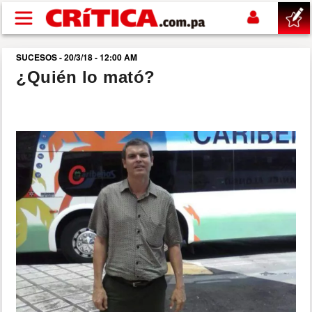
Pasar al contenido principal
SUCESOS - 20/3/18 - 12:00 AM
buscar
¿Quién lo mató?
SUCESOS
NACIONAL
POLÍTICA
SHOW
DEPORTES
MUNDO