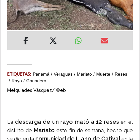
INSÓLITAS
MULTIMEDIA
IMPRESO
ETIQUETAS:
Panamá
Veraguas
Mariato
Muerte
Reses
Rayo
Ganadero
Melquiades Vásquez/ Web
descarga de un rayo mató a 12 reses
La
en el
Mariato
distrito de
este fin de semana, hecho que
comunidad de Llano de Catival
se dio en la
en la