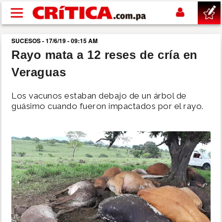
Pasar al contenido principal
SUCESOS - 17/6/19 - 09:15 AM
buscar
Rayo mata a 12 reses de cría en
Veraguas
SUCESOS
Los vacunos estaban debajo de un árbol de
NACIONAL
guásimo cuando fueron impactados por el rayo.
POLÍTICA
SHOW
DEPORTES
MUNDO