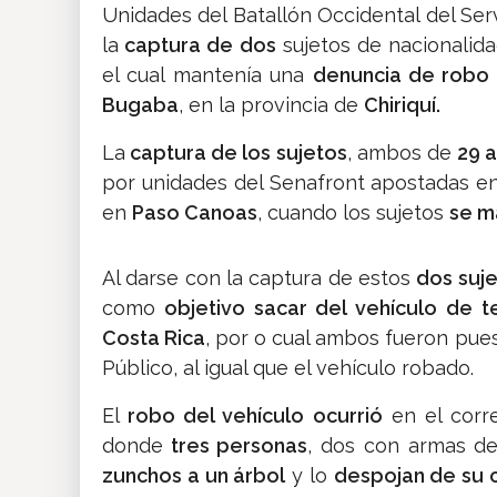
Unidades del Batallón Occidental del Ser
la
captura de dos
sujetos de nacionalid
el cual mantenía una
denuncia de robo
Bugaba
, en la provincia de
Chiriquí.
La
captura de los sujetos
, ambos de
29 
por unidades del Senafront apostadas en 
en
Paso Canoas
, cuando los sujetos
se m
Al darse con la captura de estos
dos suj
como
objetivo sacar del vehículo de t
Costa Rica
, por o cual ambos fueron pues
Público, al igual que el vehículo robado.
El
robo del vehículo ocurrió
en el corr
donde
tres personas
, dos con armas d
zunchos a un árbol
y lo
despojan de su 