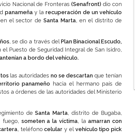
vicio Nacional de Fronteras
(Senafront)
dio con
ad
panameña
y la
recuperación de un vehículo
en el sector de
Santa Marta
, en el distrito de
años
, se dio a través del
Plan Binacional Escudo,
el Puesto de Seguridad Integral de San Isidro,
antenían a bordo del vehículo.
etos
las autoridades
no se descartan
que tenían
erritorio panameño
hacia el hermano país de
tos a órdenes de las autoridades del Ministerio
egimiento de
Santa Marta
, distrito de Bugaba,
e fuego,
someten a la víctima
, la
amarran con
cartera
, teléfono
celular
y el
vehículo tipo pick