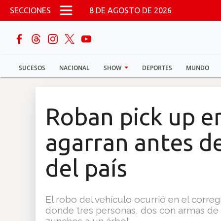
Pasar al contenido principal
SECCIONES
8 DE AGOSTO DE 2026
buscar
SUCESOS
NACIONAL
SHOW
DEPORTES
MUNDO
Sucesos
Nacional
Roban pick up e
Política
agarran antes de
Show
del país
Deportes
El robo del vehículo ocurrió en el corre
donde tres personas, dos con armas de 
Mundo
zunchos a un árbol.