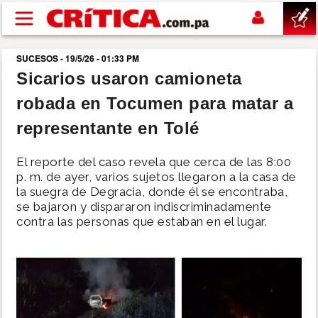
Pasar al contenido principal
SUCESOS - 19/5/26 - 01:33 PM
buscar
Sicarios usaron camioneta
robada en Tocumen para matar a
SUCESOS
representante en Tolé
NACIONAL
El reporte del caso revela que cerca de las 8:00
p. m. de ayer, varios sujetos llegaron a la casa de
POLÍTICA
la suegra de Degracia, donde él se encontraba,
se bajaron y dispararon indiscriminadamente
contra las personas que estaban en el lugar.
SHOW
DEPORTES
MUNDO