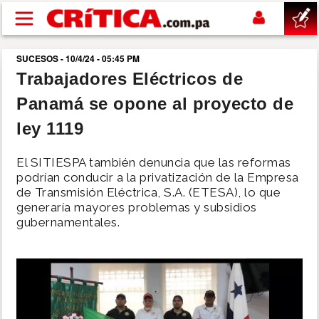
Pasar al contenido principal
SUCESOS - 10/4/24 - 05:45 PM
buscar
Trabajadores Eléctricos de
Panamá se opone al proyecto de
SUCESOS
ley 1119
NACIONAL
El SITIESPA también denuncia que las reformas
podrían conducir a la privatización de la Empresa
POLÍTICA
de Transmisión Eléctrica, S.A. (ETESA), lo que
generaría mayores problemas y subsidios
gubernamentales.
SHOW
DEPORTES
MUNDO