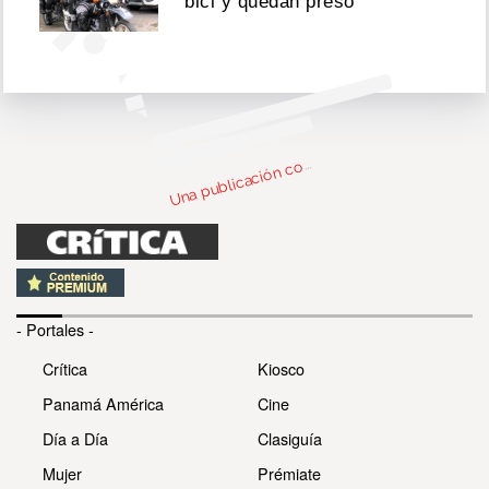
bici y quedan preso
n
bl
c
c
par
d
Si
e
p
Si
e
pa
@si
e
p
of
U
m
cial)
o
- Portales -
Crítica
Kiosco
Panamá América
Cine
Día a Día
Clasiguía
Mujer
Prémiate