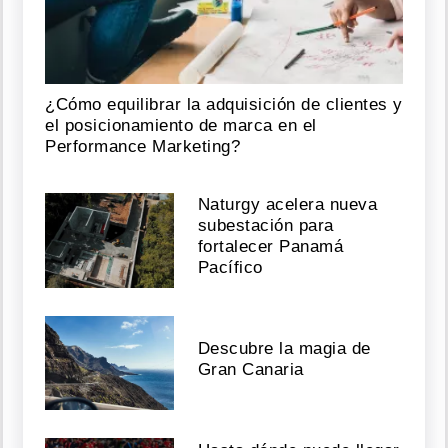
lo
llenan
de
plomo
¿Cómo equilibrar la adquisición de clientes y
Agosto
el posicionamiento de marca en el
07,
Performance Marketing?
2026
Naturgy acelera nueva
subestación para
Incendio
fortalecer Panamá
en
Pacífico
PH
en
Betania
deja
Descubre la magia de
una
persona
Gran Canaria
herida
Agosto