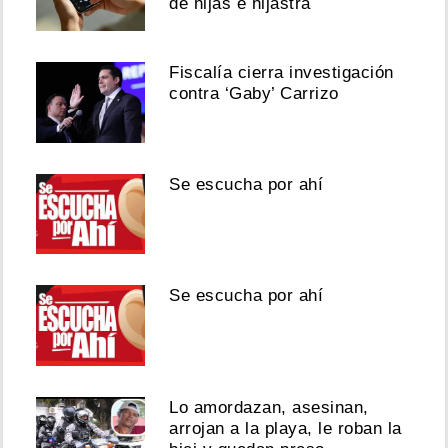
pena
de hijas e hijastra
por
participar
en
Fiscalía cierra investigación
robo
contra ‘Gaby’ Carrizo
en
San
Miguelito
Agosto
Se escucha por ahí
07,
2026
Se escucha por ahí
Ver
esta
publicación
en
Lo amordazan, asesinan,
Instagram
arrojan a la playa, le roban la