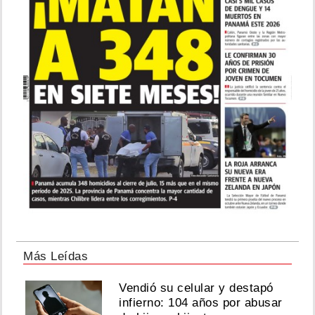
Jueza
mantiene
retención
hospitalaria
para
César
Caicedo
por
un
mes
más
Agosto
07,
2026
Más Leídas
Vendió su celular y destapó
Mujer
acuerda
infierno: 104 años por abusar