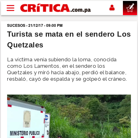
Pasar al contenido principal
SUCESOS - 21/12/17 - 09:00 PM
buscar
Turista se mata en el sendero Los
Quetzales
SUCESOS
La víctima venía subiendo la loma, conocida
NACIONAL
como Los Lamentos, en el sendero los
Quetzales y miró hacia abajo, perdió el balance,
resbaló, cayó de espalda y se golpeó el cráneo.
POLÍTICA
SHOW
DEPORTES
MUNDO