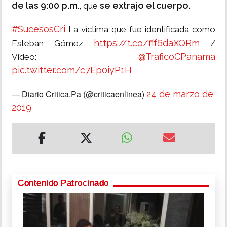
de las 9:00 p.m
se extrajo el cuerpo.
., que
#SucesosCri
La víctima que fue identificada como
https://t.co/fff6daXQRm
Esteban Gómez
/
@TraficoCPanama
Video:
pic.twitter.com/c7Ep0iyP1H
— Diario Critica.Pa (@criticaenlinea)
24 de marzo de
2019
Contenido Patrocinado