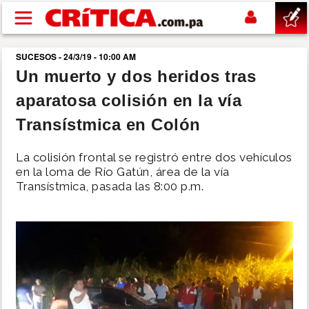
Pasar al contenido principal
SUCESOS - 24/3/19 - 10:00 AM
buscar
Un muerto y dos heridos tras
aparatosa colisión en la vía
SUCESOS
Transístmica en Colón
NACIONAL
La colisión frontal se registró entre dos vehículos
en la loma de Río Gatún, área de la vía
POLÍTICA
Transístmica, pasada las 8:00 p.m.
SHOW
DEPORTES
MUNDO