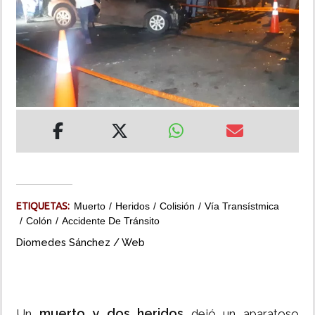
INSÓLITAS
MULTIMEDIA
IMPRESO
ETIQUETAS:
Muerto
Heridos
Colisión
Vía Transístmica
Colón
Accidente De Tránsito
Diomedes Sánchez / Web
muerto y dos heridos
Un
dejó un aparatoso