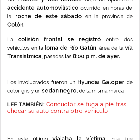
accidente automovilístico
ocurrido en horas de
oche de este sábado
la n
en la provincia de
Colón
.
colisión frontal se registró
La
entre dos
loma de Río Gatún
vía
vehículos en la
, área de la
Transístmica
8:00 p.m. de ayer.
, pasadas las
Hyundai Galoper
Los involucrados fueron un
de
sedán negro
color gris y un
, de la misma marca
Conductor se fuga a pie tras
LEE TAMBIÉN:
chocar su auto contra otro vehículo
viajaba la víctima,
En este último
que fue