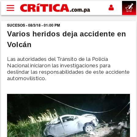
Pasar al contenido principal
SUCESOS - 08/3/18 - 01:00 PM
buscar
Varios heridos deja accidente en
Volcán
SUCESOS
Las autoridades del Tránsito de la Policía
NACIONAL
Nacional iniciaron las investigaciones para
deslindar las responsabilidades de este accidente
automovilístico.
POLÍTICA
SHOW
DEPORTES
MUNDO