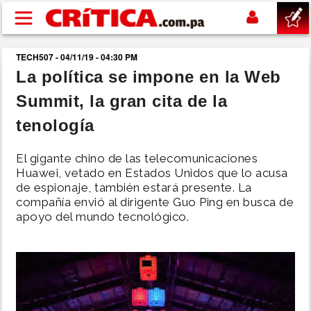
Pasar al contenido principal
TECH507 - 04/11/19 - 04:30 PM
buscar
La política se impone en la Web
Summit, la gran cita de la
SUCESOS
tenología
NACIONAL
El gigante chino de las telecomunicaciones
Huawei, vetado en Estados Unidos que lo acusa
POLÍTICA
de espionaje, también estará presente. La
compañía envió al dirigente Guo Ping en busca de
apoyo del mundo tecnológico.
SHOW
DEPORTES
MUNDO