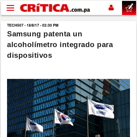
Pasar al contenido principal
TECH507 - 18/8/17 - 02:30 PM
buscar
Samsung patenta un
alcoholímetro integrado para
SUCESOS
dispositivos
NACIONAL
POLÍTICA
SHOW
DEPORTES
MUNDO