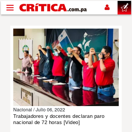
Pasar al contenido principal
buscar
SUCESOS
NACIONAL
POLÍTICA
SHOW
Nacional /
Julio 06, 2022
DEPORTES
Trabajadores y docentes declaran paro
nacional de 72 horas [Video]
MUNDO