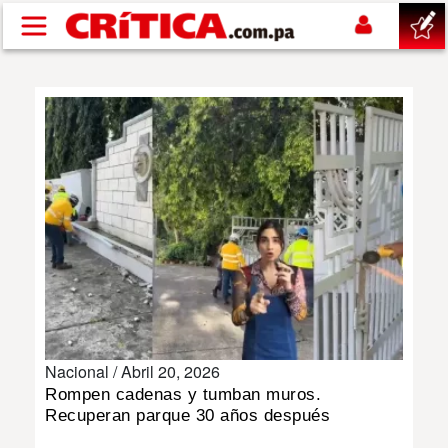
Pasar al contenido principal
buscar
SUCESOS
NACIONAL
POLÍTICA
SHOW
Nacional /
Abril 20, 2026
DEPORTES
Rompen cadenas y tumban muros.
Recuperan parque 30 años después
MUNDO