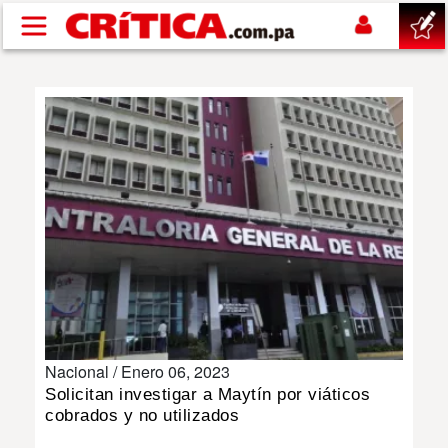
Pasar al contenido principal
buscar
SUCESOS
NACIONAL
POLÍTICA
SHOW
Nacional /
Enero 06, 2023
DEPORTES
Solicitan investigar a Maytín por viáticos
cobrados y no utilizados
MUNDO