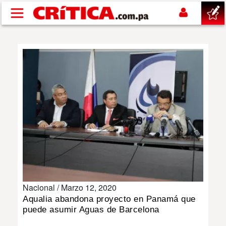
Pasar al contenido principal
buscar
SUCESOS
NACIONAL
POLÍTICA
SHOW
Nacional /
Marzo 12, 2020
DEPORTES
Aqualia abandona proyecto en Panamá que
puede asumir Aguas de Barcelona
MUNDO