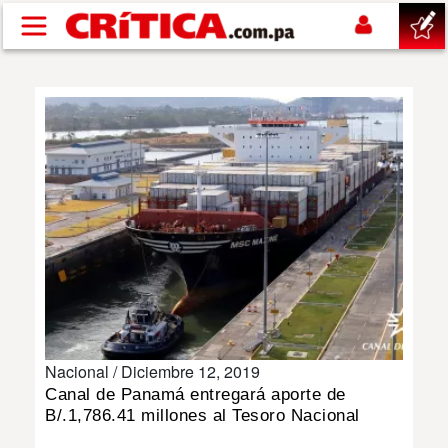
Pasar al contenido principal
buscar
SUCESOS
NACIONAL
POLÍTICA
SHOW
Nacional /
Diciembre 12, 2019
DEPORTES
Canal de Panamá entregará aporte de
B/.1,786.41 millones al Tesoro Nacional
MUNDO