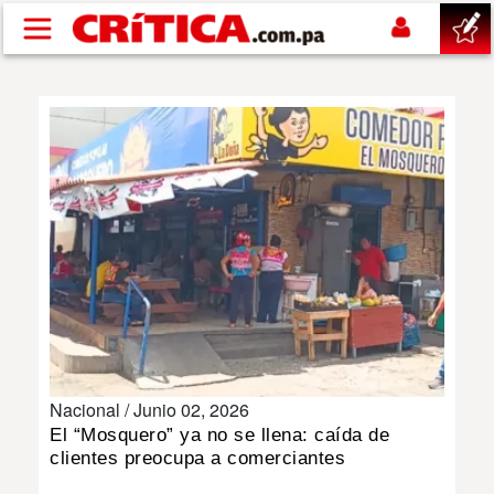
Pasar al contenido principal
buscar
SUCESOS
NACIONAL
POLÍTICA
SHOW
Nacional /
Junio 02, 2026
DEPORTES
El “Mosquero” ya no se llena: caída de
clientes preocupa a comerciantes
MUNDO