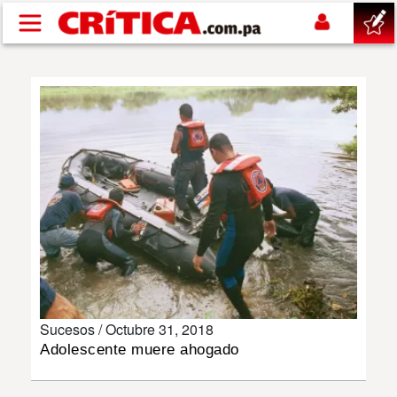
Pasar al contenido principal
buscar
SUCESOS
NACIONAL
POLÍTICA
SHOW
Sucesos /
Octubre 31, 2018
DEPORTES
Adolescente muere ahogado
MUNDO