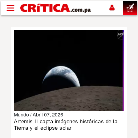
Pasar al contenido principal
buscar
SUCESOS
NACIONAL
POLÍTICA
SHOW
Mundo /
Abril 07, 2026
DEPORTES
Artemis II capta imágenes históricas de la
Tierra y el eclipse solar
MUNDO