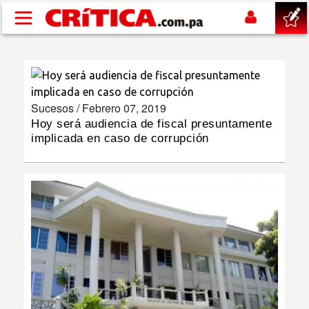
Pasar al contenido principal
buscar
SUCESOS
Sucesos /
Febrero 07, 2019
Hoy será audiencia de fiscal presuntamente
implicada en caso de corrupción
NACIONAL
POLÍTICA
SHOW
DEPORTES
MUNDO