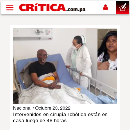
Pasar al contenido principal
buscar
SUCESOS
NACIONAL
POLÍTICA
SHOW
Nacional /
Octubre 23, 2022
DEPORTES
Intervenidos en cirugía robótica están en
casa luego de 48 horas
MUNDO