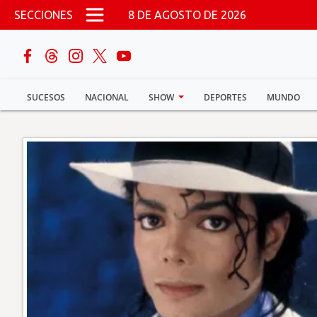
Pasar al contenido principal
SECCIONES
8 DE AGOSTO DE 2026
buscar
SUCESOS
NACIONAL
SHOW
DEPORTES
MUNDO
Sucesos
Nacional
Política
Show
Deportes
Mundo