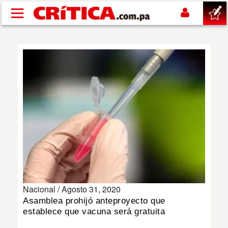
Pasar al contenido principal
buscar
SUCESOS
NACIONAL
POLÍTICA
SHOW
Nacional /
Agosto 31, 2020
DEPORTES
Asamblea prohijó anteproyecto que
establece que vacuna será gratuita
MUNDO