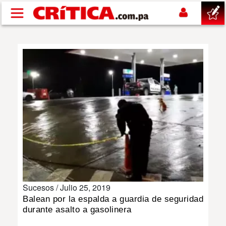
Pasar al contenido principal
buscar
SUCESOS
NACIONAL
POLÍTICA
SHOW
Sucesos /
Julio 25, 2019
DEPORTES
Balean por la espalda a guardia de seguridad
durante asalto a gasolinera
MUNDO