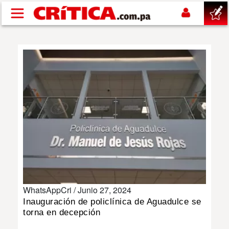
Pasar al contenido principal
buscar
SUCESOS
NACIONAL
POLÍTICA
SHOW
WhatsAppCri /
Junio 27, 2024
DEPORTES
Inauguración de policlínica de Aguadulce se
torna en decepción
MUNDO