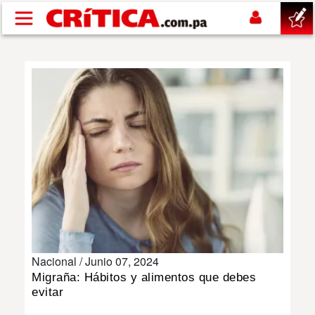
Pasar al contenido principal
buscar
SUCESOS
NACIONAL
POLÍTICA
SHOW
Nacional /
Junio 07, 2024
DEPORTES
Migraña: Hábitos y alimentos que debes
evitar
MUNDO