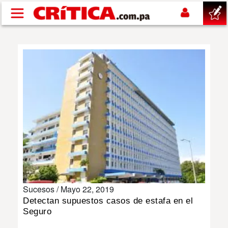
Pasar al contenido principal
buscar
SUCESOS
NACIONAL
POLÍTICA
SHOW
Sucesos /
Mayo 22, 2019
DEPORTES
Detectan supuestos casos de estafa en el
Seguro
MUNDO