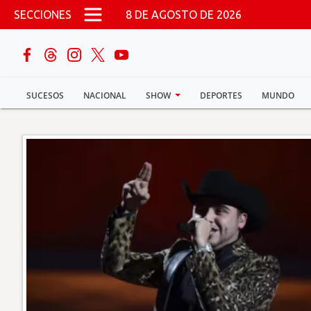
Pasar al contenido principal
SECCIONES
8 DE AGOSTO DE 2026
buscar
SUCESOS
NACIONAL
SHOW
DEPORTES
MUNDO
Sucesos
Nacional
Política
Show
Deportes
Mundo