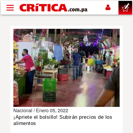
Pasar al contenido principal
buscar
SUCESOS
NACIONAL
POLÍTICA
SHOW
Nacional /
Enero 05, 2022
DEPORTES
¡Apriete el bolsillo! Subirán precios de los
alimentos
MUNDO