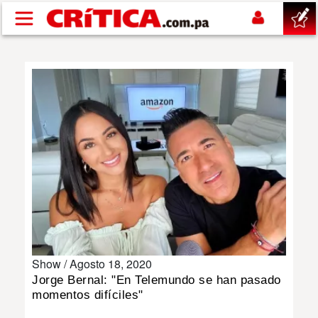
Pasar al contenido principal
buscar
SUCESOS
NACIONAL
POLÍTICA
SHOW
Show /
Agosto 18, 2020
DEPORTES
Jorge Bernal: "En Telemundo se han pasado
momentos difíciles"
MUNDO