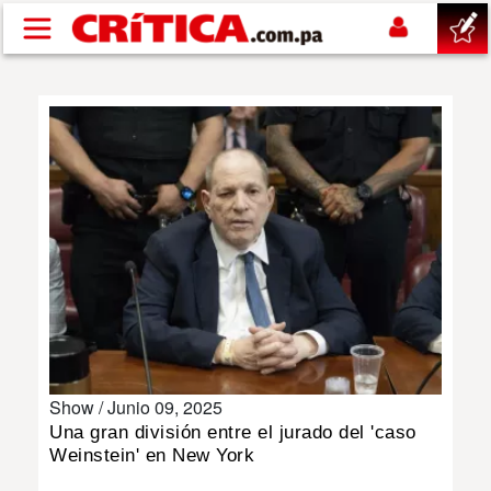
Pasar al contenido principal
buscar
SUCESOS
NACIONAL
POLÍTICA
SHOW
Show /
Junio 09, 2025
DEPORTES
Una gran división entre el jurado del 'caso
Weinstein' en New York
MUNDO