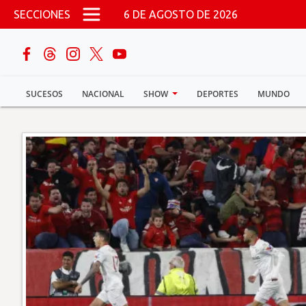
Pasar al contenido principal
SECCIONES
6 DE AGOSTO DE 2026
buscar
SUCESOS
NACIONAL
SHOW
DEPORTES
MUNDO
Sucesos
Nacional
Política
Show
Deportes
Mundo