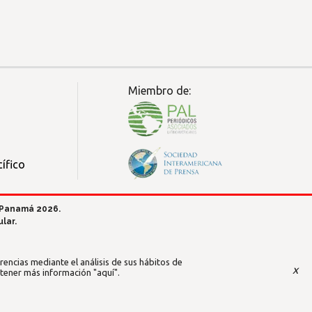
Miembro de:
ífico
 Panamá 2026.
lar.
encias mediante el análisis de sus hábitos de
x
btener más información
"aquí"
.