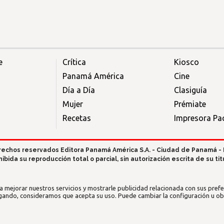
e
Crítica
Kiosco
Panamá América
Cine
Día a Día
Clasiguía
Mujer
Prémiate
Recetas
Impresora Pac
rechos reservados Editora Panamá América S.A. - Ciudad de Panamá -
hibida su reproducción total o parcial, sin autorización escrita de su titu
a mejorar nuestros servicios y mostrarle publicidad relacionada con sus prefer
gando, consideramos que acepta su uso. Puede cambiar la configuración u o