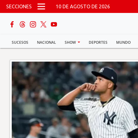
Pasar al contenido principal
SECCIONES
10 DE AGOSTO DE 2026
buscar
SUCESOS
NACIONAL
SHOW
DEPORTES
MUNDO
Sucesos
Nacional
Política
Show
Deportes
Mundo