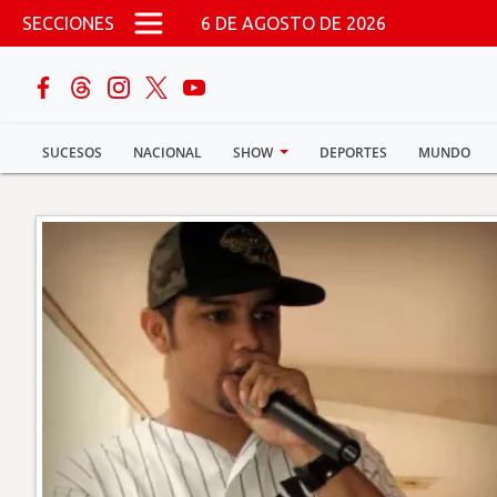
Pasar al contenido principal
SECCIONES
6 DE AGOSTO DE 2026
buscar
SUCESOS
NACIONAL
SHOW
DEPORTES
MUNDO
Sucesos
Nacional
Política
Show
Deportes
Mundo