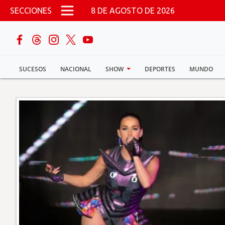
Pasar al contenido principal
SECCIONES
8 DE AGOSTO DE 2026
buscar
SUCESOS
NACIONAL
SHOW
DEPORTES
MUNDO
Sucesos
Nacional
Política
Show
Deportes
Mundo