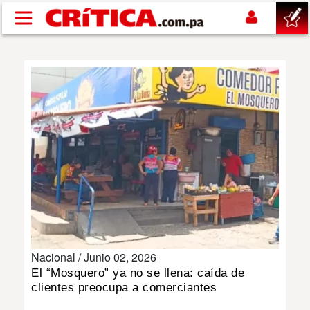
Pasar al contenido principal
buscar
SUCESOS
NACIONAL
POLÍTICA
SHOW
Nacional /
Junio 02, 2026
DEPORTES
El “Mosquero” ya no se llena: caída de
clientes preocupa a comerciantes
MUNDO