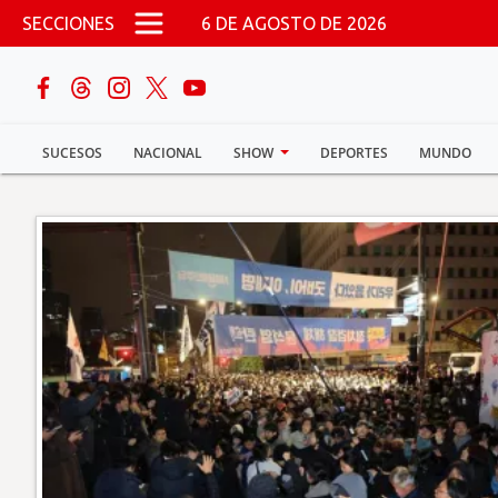
Pasar al contenido principal
SECCIONES
6 DE AGOSTO DE 2026
buscar
SUCESOS
NACIONAL
SHOW
DEPORTES
MUNDO
Sucesos
Nacional
Política
Show
Deportes
Mundo