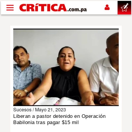
Pasar al contenido principal
buscar
SUCESOS
NACIONAL
POLÍTICA
SHOW
Sucesos /
Mayo 21, 2023
DEPORTES
Liberan a pastor detenido en Operación
Babilonia tras pagar $15 mil
MUNDO