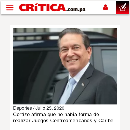
Pasar al contenido principal
buscar
SUCESOS
NACIONAL
POLÍTICA
SHOW
Deportes /
Julio 25, 2020
DEPORTES
Cortizo afirma que no había forma de
realizar Juegos Centroamericanos y Caribe
MUNDO