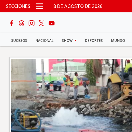
Pasar al contenido principal
SECCIONES
8 DE AGOSTO DE 2026
buscar
SUCESOS
NACIONAL
SHOW
DEPORTES
MUNDO
Sucesos
Nacional
Política
Show
Deportes
Mundo