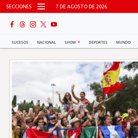
Pasar al contenido principal
SECCIONES
7 DE AGOSTO DE 2026
buscar
SUCESOS
NACIONAL
SHOW
DEPORTES
MUNDO
Sucesos
Nacional
Política
Show
Deportes
Mundo