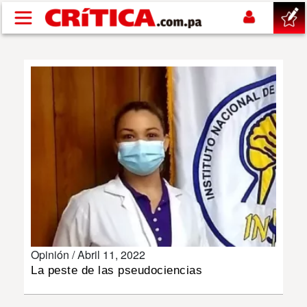
Pasar al contenido principal
buscar
SUCESOS
NACIONAL
POLÍTICA
SHOW
Opinión /
Abril 11, 2022
DEPORTES
La peste de las pseudociencias
MUNDO