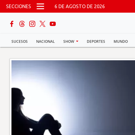
Pasar al contenido principal
SECCIONES
6 DE AGOSTO DE 2026
buscar
SUCESOS
NACIONAL
SHOW
DEPORTES
MUNDO
Sucesos
Nacional
Política
Show
Deportes
Mundo